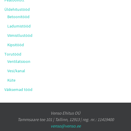
Peatöövõtt
Üldehitustööd
Betoonitööd
Ladumistööd
Viimistlustööd
Kipsitööd
Torutööd
Ventilatsioon
Vesi/kanal
Küte
Väiksemad tööd
Venso Ehitus OÜ
Tammsaare tee 101 | Tallinn, 12913 | reg. nr.: 11419400
venso@venso.ee